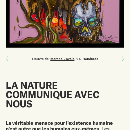
Next: Six à Dix Ans Pour Agir
Oeuvre de:
Marcos Zavala
, 24
.
Honduras
Previous: Marcher Lentement
LA NATURE
COMMUNIQUE AVEC
NOUS
La véritable menace pour l’existence humaine
n’est autre que les humains eux-mêmes.
Les