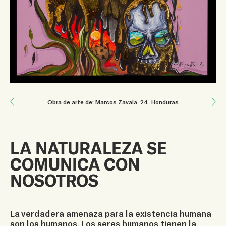
Next: De seis a diez años para entrar en acción
Obra de arte de:
Marcos Zavala
, 24
.
Honduras
Previous: Camina despacio
LA NATURALEZA SE
COMUNICA CON
NOSOTROS
La verdadera amenaza para la existencia humana
son los humanos. Los seres humanos tienen la