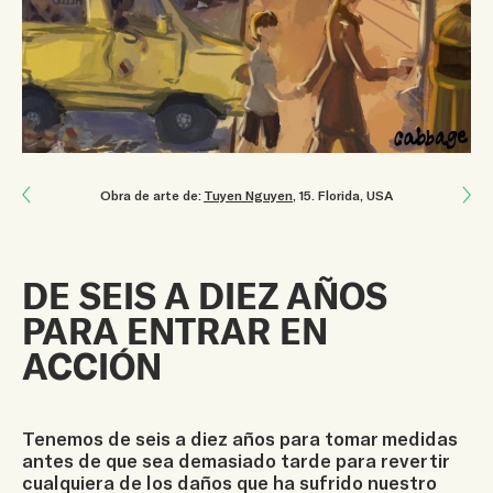
Next: Enseñar es amor
Obra de arte de:
Tuyen Nguyen
, 15
.
Florida, USA
Previous: La naturaleza se comunica con nosotros
DE SEIS A DIEZ AÑOS
PARA ENTRAR EN
ACCIÓN
Tenemos de seis a diez años para tomar medidas
antes de que sea demasiado tarde para revertir
cualquiera de los daños que ha sufrido nuestro