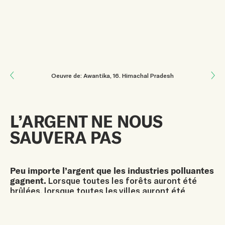
Next: La Nature Guérit!
Oeuvre de: Awantika
, 16
.
Himachal Pradesh
Previous: EMPATHIE
L’ARGENT NE NOUS
SAUVERA PAS
Peu importe l’argent que les industries polluantes
gagnent.
Lorsque toutes les forêts auront été
brûlées, lorsque toutes les villes auront été
englouties sous les eaux, lorsque nous ne serons
plus capables de produire notre nourriture,
lorsqu’il n’y aura plus d’eau et que nous serons