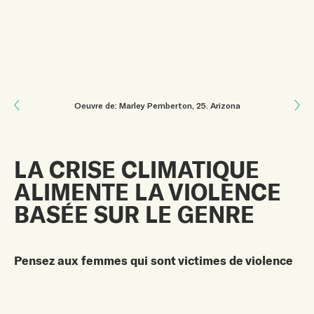
Next: TROUVER LA CONNEXION DANS LES RÊVES
Oeuvre de: Marley Pemberton
, 25
.
Arizona
Previous: Le minimalisme
LA CRISE CLIMATIQUE
ALIMENTE LA VIOLENCE
BASÉE SUR LE GENRE
Pensez aux femmes qui sont victimes de violence
liée au genre
en raison de la crise climatique
lorsque vous prenez des décisions concernant leur
avenir. Pensez aux femmes vendues en mariage