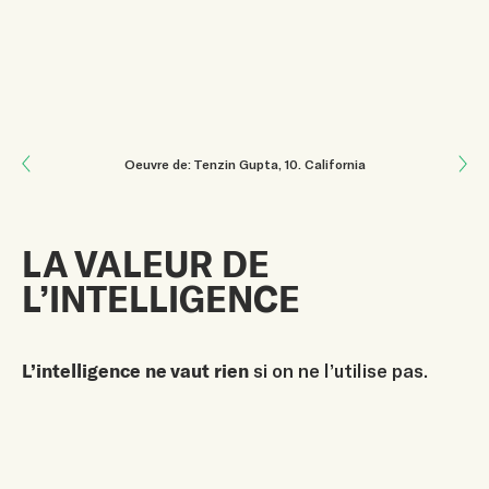
Next: La Diversité et le Changement
Oeuvre de: Tenzin Gupta
, 10
.
California
Previous: Nous disposons de tout ce dont nous avons besoin
LA VALEUR DE
L’INTELLIGENCE
L’intelligence ne vaut rien
si on ne l’utilise pas.
Sujet de: Sara Ohana Vieira Alves
, 13
.
Brazil