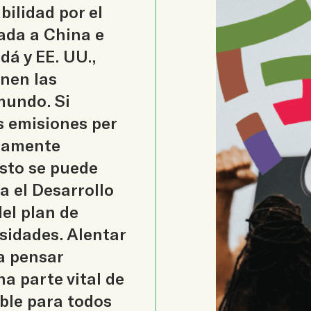
bilidad por el
ada a China e
dá y EE. UU.,
enen las
mundo. Si
s emisiones per
eramente
esto se puede
a el Desarrollo
el plan de
rsidades. Alentar
a pensar
a parte vital de
ble para todos