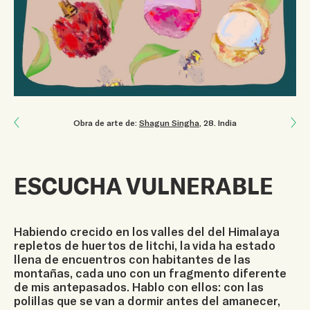
Next: ¡Todo está vivo!
Obra de arte de:
Shagun Singha
, 28
.
India
Previous: Dependemos de sus decisiones
ESCUCHA VULNERABLE
Habiendo crecido en los valles del del Himalaya
repletos de huertos de litchi, la vida ha estado
llena de encuentros con habitantes de las
montañas, cada uno con un fragmento diferente
de mis antepasados. Hablo con ellos: con las
polillas que se van a dormir antes del amanecer,