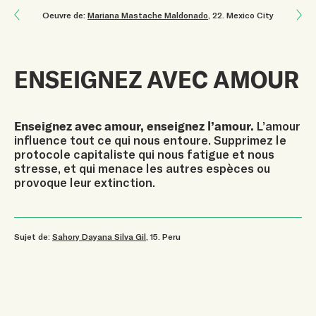
Next: Nous Citons souvent Deux Proverbes Dans Ma Famille
Oeuvre de:
Mariana Mastache Maldonado
, 22
.
Mexico City
Previous: Le Quiétude De La Nature
ENSEIGNEZ AVEC AMOUR
Enseignez avec amour, enseignez l’amour.
L’amour
influence tout ce qui nous entoure. Supprimez le
protocole capitaliste qui nous fatigue et nous
stresse, et qui menace les autres espèces ou
provoque leur extinction.
Sujet de:
Sahory Dayana Silva Gil
, 15
.
Peru