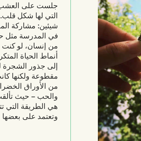
جلست على العشب لت
التي لها شكل قلب.
شيئين: مشاركة المع
في المدرسة مثل حب ا
من إنسان، لو كنت ف
أنماط الحياة المتكر
إلى جذور الشجرة لت
مقطوعة ولكنها كانت 
من الأوراق الخضراء
والحب – حيث تألق
هي الطريقة التي تت
وتعتمد على بعضها 