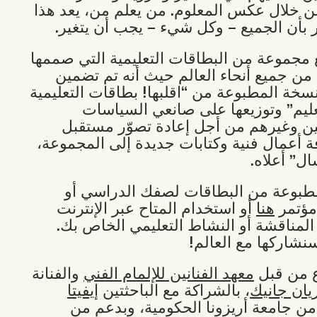
 خلال عكس المعلوم. من يعلم من، يعد هذا
ر بأن الجميع – وكل شيء – يجب أن يتغير.
مجموعة من البطاقات التعليمية التي صممها
 من جميع أنحاء العالم حيث أنه تم تضمين
سخة المطبوعة من “اقلبها! بطاقات التعليمية
ليم” وتوزيعها على صانعي السياسات
ين وغيرهم من أجل إعادة تصوّر مستقبل
فة أعمال فنية وكتابات جديدة إلى المجموعة،
ل” أعلاه.
بوعة من البطاقات لصفك الدراسي أو
مؤتمر
هنا
أو استخدام المتاح عبر الإنترنت
المناقشة أو النشاط التعليمي الخاص بك.
نشاركها مع العالم!
ع من قبل
معهد الفنانين للإلمام الفني
والفنانة
يان جانيك
، بالشراكة مع الباحثتين
إيفيتا
ن جامعة أريزونا الحكومية، وبدعم من