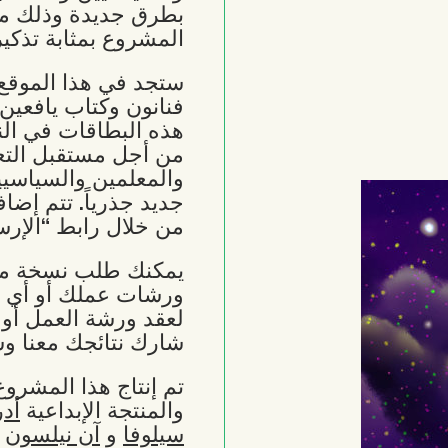
بطرق جديدة وذلك من
المشروع بمثابة تذكي
ستجد في هذا الموقع 
فنانون وكتاب يافعين
هذه البطاقات في الن
من أجل مستقبل التع
والمعلمين والسياسي
جديد جذرياً. تتم إضا
من خلال رابط “الإرسا
يمكنك طلب نسخة مط
ورشات عملك أو أي 
لعقد ورشة العمل أو 
شارك نتائجك معنا وس
تم إنتاج هذا المشرو
والمنتجة الإبداعية
أدر
سيلوفا
و
آن نيلسون
م