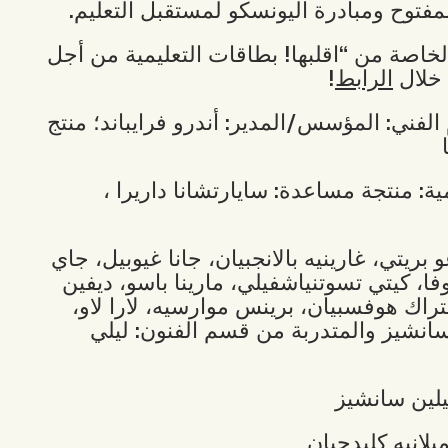
توح ومبادرة اليونسكو لمستقبل التعليم.
اصة من “اقلبها! بطاقات التعليمية من أجل
 خلال
الرابط
!
 الفني: المؤسس/المدير: أندرو فرايباند؛ منتج
ية: منتجة مساعدة: سايارتشانا داريرا ،
و بريتي، غارينيه بالانجبيان، جانا غيوبيل، جاي
اتوفا، كيتي تسوتنياشفيلي، مارينا باسو، ديفين
ستراك هوفسبيان، برينس موارسيه، لارا لاو،
 سانشيز والمتدربة من قسم الفنون: ليلي
بيلين سانشيز
يلانيه كليدجيان