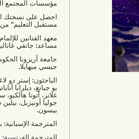
مؤسسات المجتمع المف
احصل على نسختك الخ
مستقبل التعليم” من
معهد الفنانين للإلمام
مساعد: جانفي غاتاليا
جامعة أريزونا الحكوم
جيسي ميهايلا.
الباحثون: إستر دو لاغ
يو جيانغ، ديلرابا أناي
غلانز، أتوتا هالكيو، 
جوليا أونيزيل، بيلين
بيسون.
المترجمة الإسبانية: 
المترجمة الفرنسية: م