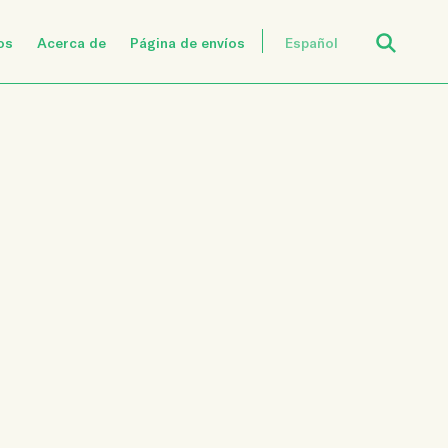
Open Search
os
Acerca de
Página de envíos
Español