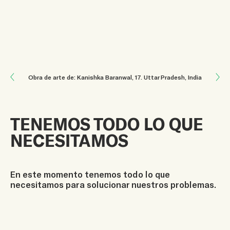
Next: El valor de la inteligencia
Obra de arte de: Kanishka Baranwal
, 17
.
Uttar Pradesh, India
Previous: Nuestro planeta es hermoso
TENEMOS TODO LO QUE
NECESITAMOS
En este momento tenemos todo lo que
necesitamos para solucionar nuestros problemas.
Apunte de:
Michelle Marín
, 18
.
Uruguay