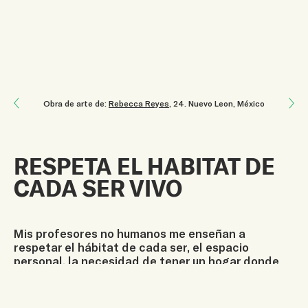
Next: Trabajo en equipo
Obra de arte de:
Rebecca Reyes
, 24
.
Nuevo Leon, México
Previous: La Tierra es un regalo
RESPETA EL HABITAT DE
CADA SER VIVO
Mis profesores no humanos me enseñan a
respetar el hábitat de cada ser, el espacio
personal, la necesidad de tener un hogar donde
convivir tranquilo, seguro y desarrollarse
adecuadamente, ser libre, contar con una buena
salud. La empatía es una cualidad que debemos