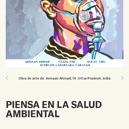
Next: Cambiar nuestro estilo de vida
Obra de arte de: Armaan Ahmad
, 14
.
Uttar Pradesh, India
Previous: Actos de bondad amorosa
PIENSA EN LA SALUD
AMBIENTAL