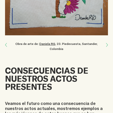
Next: El arte de sanar
Obra de arte de:
Daniela RG
, 23
.
Piedecuesta, Santander,
Colombia
Previous: ¿Qué pasará después?
CONSECUENCIAS DE
NUESTROS ACTOS
PRESENTES
Veamos el futuro como una consecuencia de
nuestros actos actuales, mostremos ejemplos a