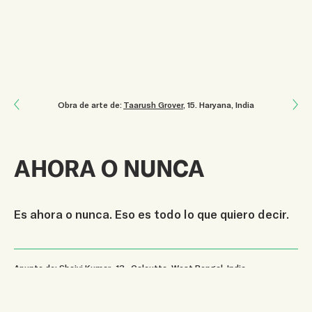
Next: Haz lo que puedas
Obra de arte de:
Taarush Grover
, 15
.
Haryana, India
Previous: Es momento de incluir a los jóvenes
AHORA O NUNCA
Es ahora o nunca. Eso es todo lo que quiero decir.
Apunte de: Shaivi Kumar
, 13
.
Calcutta, West Bengal, India