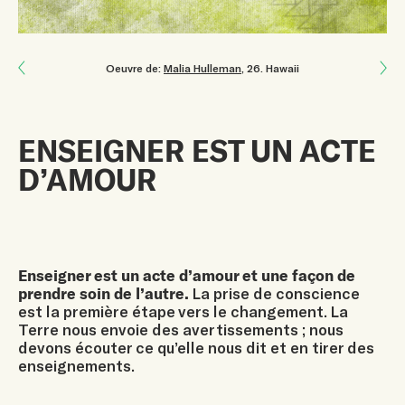
Next: L’ÉDUCATION AU CLIMAT EST FONDAMENTALE POUR LA SURVIE
Oeuvre de:
Malia Hulleman
, 26
.
Hawaii
Previous: Six à Dix Ans Pour Agir
​ENSEIGNER EST UN ACTE
D’AMOUR
​Enseigner est un acte d’amour et une façon de
prendre soin de l’autre.
La prise de conscience
est la première étape vers le changement. La
Terre nous envoie des avertissements ; nous
devons écouter ce qu’elle nous dit et en tirer des
enseignements.