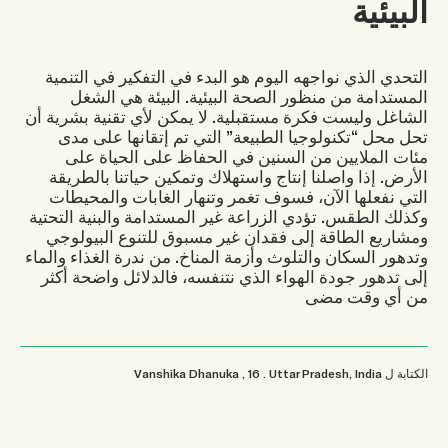
البيئية
التحدي الذي نواجهه اليوم هو البدء في التفكير في التنمية
المستدامة من منظور الصحة البيئية. البيئة هي الشغل
الشاغل وليست فكرة مستقبلية. لا يمكن لأي تقنية بشرية أن
تحل محل “تكنولوجيا الطبيعة” التي تم إتقانها على مدى
مئات الملايين من السنين في الحفاظ على الحياة على
الأرض. إذا واصلنا إنتاج واستهلاك وتمكين حياتنا بالطريقة
التي نفعلها الآن، فسوف تغمر وتنهار الغابات والمحيطات
وكذلك الطقس. تؤدي الزراعة غير المستدامة والبنية التحتية
ومشاريع الطاقة إلى فقدان غير مسبوق للتنوع البيولوجي
وتدهور السكان والتلوث وأزمة المناخ. من ندرة الغذاء والماء
إلى تدهور جودة الهواء الذي نتنفسه، فالدلائل واضحة أكثر
من أي وقت مضى
الكتابة ل
Uttar Pradesh, India
.
, 16
Vanshika Dhanuka