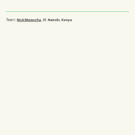
Текст:
Nick Mwancha
, 21
.
Nairobi, Kenya