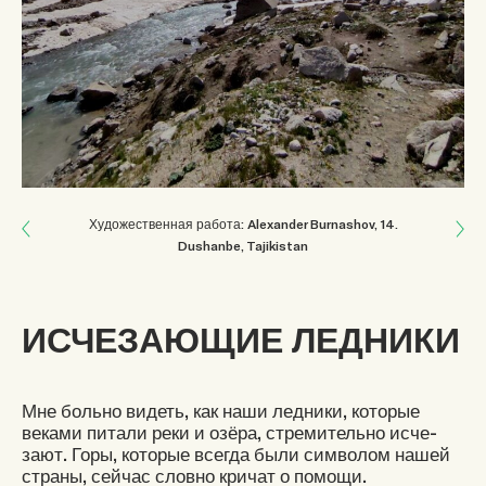
Next: КРУГОВОРОТ ЖИЗНИ
Художественная работа: Alexander Burnashov
, 14
.
Dushanbe, Tajikistan
Previous: ИНВЕСТИЦИЯ В БУДУЩЕЕ МОЛОДЕЖИ
ИСЧЕЗАЮЩИЕ ЛЕДНИКИ
Мне больно видеть, как наши ледники, которые
веками питали реки и озёра, стремительно исче-
зают. Горы, которые всегда были символом нашей
страны, сейчас словно кричат о помощи.