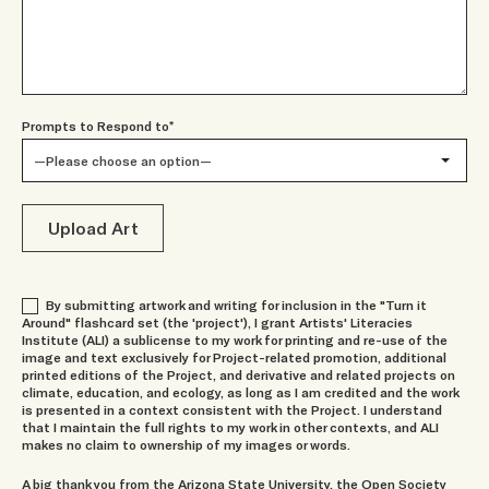
Prompts to Respond to*
—Please choose an option—
Upload Art
By submitting artwork and writing for inclusion in the "Turn it
Around" flashcard set (the 'project'), I grant Artists' Literacies
Institute (ALI) a sublicense to my work for printing and re-use of the
image and text exclusively for Project-related promotion, additional
printed editions of the Project, and derivative and related projects on
climate, education, and ecology, as long as I am credited and the work
is presented in a context consistent with the Project. I understand
that I maintain the full rights to my work in other contexts, and ALI
makes no claim to ownership of my images or words.
A big thank you from the Arizona State University, the Open Society