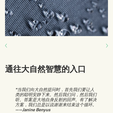
Next: 共同重新构想我们的未来
Previous: 共同世界集体研究
通往大自然智慧的入口
“当我们向大自然提问时，首先我们要让人
类的聪明安静下来。然后我们问，然后我们
听。答案是大地自身反射的回声。有了解决
方案，我们总是以说谢谢来结束这个循环。
——Janine Benyus