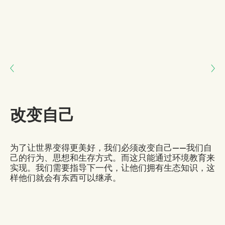
Next: 我们属于地球
Previous: 多样性和变化
改变自己
为了让世界变得更美好，我们必须改变自己——我们自
己的行为、思想和生存方式。而这只能通过环境教育来
实现。我们需要指导下一代，让他们拥有生态知识，这
样他们就会有东西可以继承。
文字由（）撰写: Patricia Kombo
, 25
.
Nairobi, Kenya