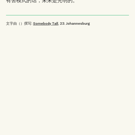
文字由（）撰写:
Somebody Tall
, 23
.
Johannesburg