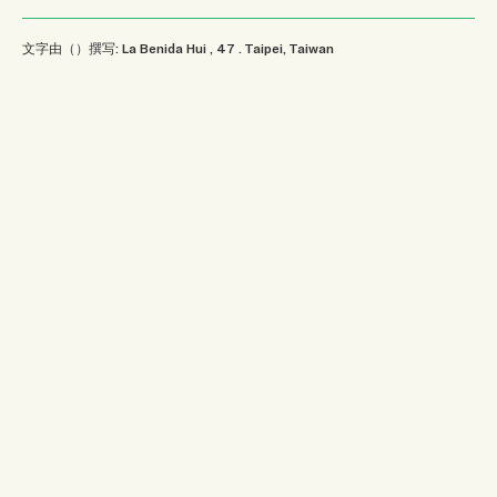
文字由（）撰写: La Benida Hui
, 47
.
Taipei, Taiwan