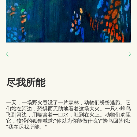
Next: 我们也会消失
Previous: 机不可失，时不再来
尽我所能
一天，一场野火吞没了一片森林，动物们纷纷逃跑。它
们站在河边，恐惧而无助地看着这场大火。一只小蜂鸟
飞到河边，用嘴含着一口水，吐到在火上。动物们劝阻
它，狡猾的狐狸喊道:“你以为你能做什么?”蜂鸟回答说:
“我在尽我所能。”