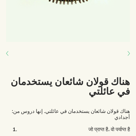
Next: لا يمكن حماية البيئة إلا إذا أحدثنا تغييراً في عاداتنا الثقافية
Previous: الحب يؤثر على كل ما يحيط بنا
هناك قولان شائعان يستخدمان
في عائلتي
:هناك قولان شائعان يستخدمان في عائلتي. إنها دروس من
أجدادي
जो प्राप्त है، वो पर्याप्त है