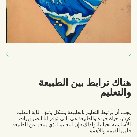
Next: الصمود
Previous: لا يمكن حماية البيئة إلا إذا أحدثنا تغييراً في عاداتنا الثقافية
هناك ترابط بين الطبيعة
والتعليم
يجب أن يرتبط التعليم بالطبيعة بشكل وثيق. غاية التعليم
عيش حياة جيدة والطبيعة هي التي توفر لنا الضروريات
الأساسية لحياتنا. ولذلك فإن التعليم الذي يبتعد عن الطبيعة
قليل القيمة والأهمية