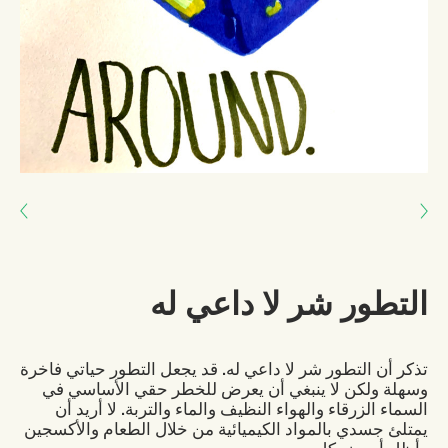
Next: مجموعة أبحاث العوالم المشتركة
Previous: نحن ننتمي إلى الأرض
التطور شر لا داعي له
تذكر أن التطور شر لا داعي له. قد يجعل التطور حياتي فاخرة
وسهلة ولكن لا ينبغي أن يعرض للخطر حقي الأساسي في
السماء الزرقاء والهواء النظيف والماء والتربة. لا أريد أن
يمتلئ جسدي بالمواد الكيميائية من خلال الطعام والأكسجين
وأظل أمرض كل يوم