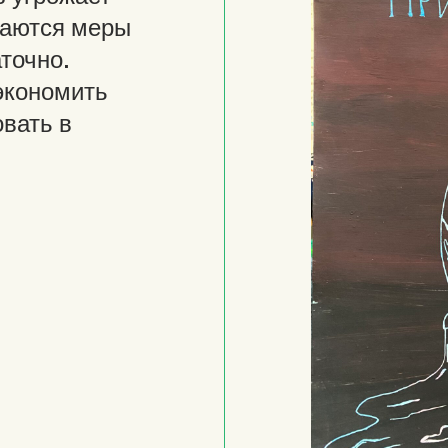
маются меры
аточно.
экономить
овать в