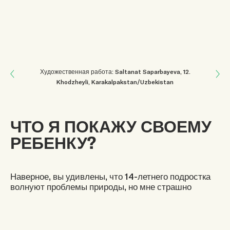
Next: МЫ В ОТВЕТЕ ЗА ВОЗДУХ
Художественная работа: Saltanat Saparbayeva
, 12
.
Khodzheyli, Karakalpakstan/Uzbekistan
Previous: ДЕЙСТВОВАТЬ СЕЙЧАС
ЧТО Я ПОКАЖУ СВОЕМУ
РЕБЕНКУ?
Наверное, вы удивлены, что 14-летнего подростка
волнуют проблемы природы, но мне страшно
видеть, что среди моих сверстников таких всё
меньше. Ведь мы — будущее, но не заботимся о
земле, где будем жить.