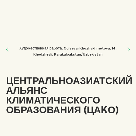
Next: БЛАГОДАРНОСТЬ
Художественная работа: Gulsevar Khozhakhmetova
, 14
.
Khodzheyli, Karakalpakstan/Uzbekistan
Previous: СВЯЩЕННОЕ
ЦЕНТРАЛЬНОАЗИАТСКИЙ
АЛЬЯНС
КЛИМАТИЧЕСКОГО
ОБРАЗОВАНИЯ (ЦАKО)
Центральноазиатский Альянс Климатического
Образования —