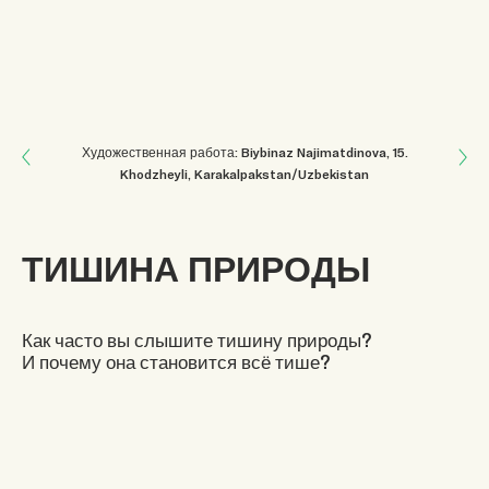
Next: ГИБЕЛЬ АРАЛА
Художественная работа: Biybinaz Najimatdinova
, 15
.
Khodzheyli, Karakalpakstan/Uzbekistan
Previous: ПРИРОДА — НАШ ВЕЛИЧАЙШИЙ УЧИТЕЛЬ
ТИШИНА ПРИРОДЫ
Как часто вы слышите тишину природы?
И почему она становится всё тише?
Текст: Robiyakhon Akramjonova
, 17
.
Madatkor, Uzbekistan
Теги:
Central Asia