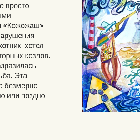
е просто
ыми,
н «Кожожаш»
 нарушения
хотник, хотел
горных козлов.
азразилась
ьба. Эта
то безмерно
но или поздно