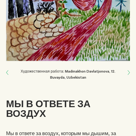
Next: ПЕРЕОСМЫСЛИТЬ. ИЗМЕНИТЬ.
Художественная работа: Madinakhon Davlatjonova
, 12
.
Buvayda, Uzbekistan
Previous: ЧТО Я ПОКАЖУ СВОЕМУ РЕБЕНКУ?
МЫ В ОТВЕТЕ ЗА
ВОЗДУХ
Мы в ответе за воздух, которым мы дышим, за