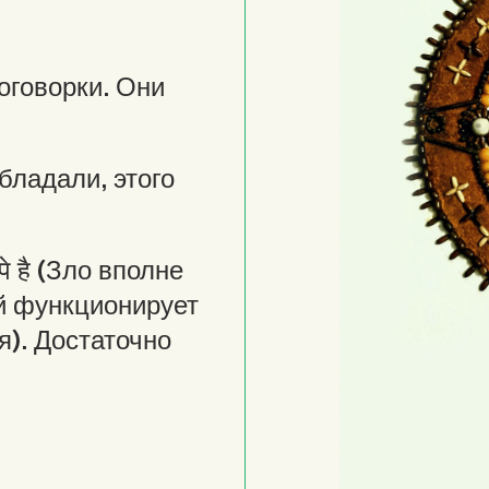
оговорки. Они
ни обладали, этого
चा पे है (Зло вполне
ой функционирует
я). Достаточно