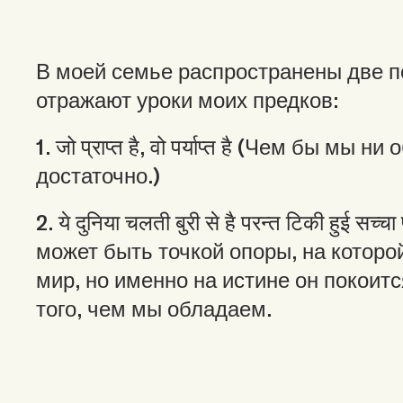
В моей семье распространены две п
отражают уроки моих предков:
1. जो प्राप्त है, वो पर्याप्त है (Чем бы мы 
достаточно.)
2. ये दुनिया चलती बुरी से है परन्त टिकी हुई सच्
может быть точкой опоры, на котор
мир, но именно на истине он покоитс
того, чем мы обладаем.