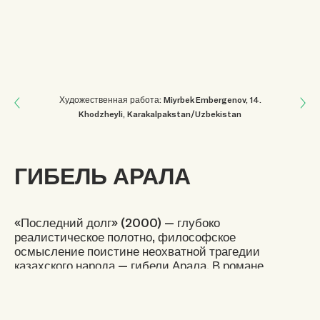
Next: МОЖНО СПАСТИ
Художественная работа: Miyrbek Embergenov
, 14
.
Khodzheyli, Karakalpakstan/Uzbekistan
Previous: ТИШИНА ПРИРОДЫ
ГИБЕЛЬ АРАЛА
«Последний долг» (2000) — глубоко
реалистическое полотно, философское
осмысление поистине неохватной трагедии
казахского народа — гибели Арала. В романе
казахского писателя А. Нурпеисова бушуют
страсти многотрудной человеческой судьбы.
Море мелеет, рыба уходит, берега опустошают.