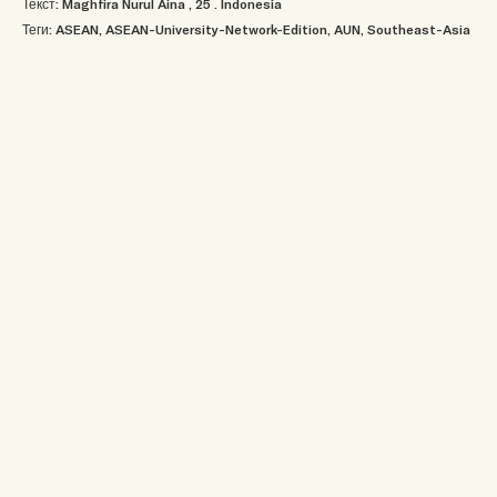
Текст: Maghfira Nurul Aina
, 25
.
Indonesia
Теги:
ASEAN
,
ASEAN-University-Network-Edition
,
AUN
,
Southeast-Asia